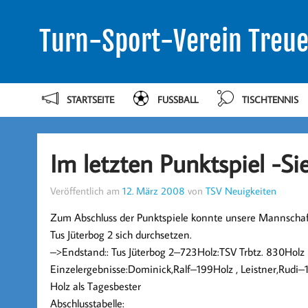
Turn-Sport-Verein Treue
STARTSEITE
FUSSBALL
TISCHTENNIS
Im letzten Punktspiel -Si
Veröffentlich am
12. März 2008
von
TSV Neuigkeiten
Zum Abschluss der Punktspiele konnte unsere Mannscha
Tus Jüterbog 2 sich durchsetzen.
–>Endstand:: Tus Jüterbog 2–723Holz:TSV Trbtz. 830Holz
Einzelergebnisse:Dominick,Ralf–199Holz , Leistner,Ru
Holz als Tagesbester
Abschlusstabelle: