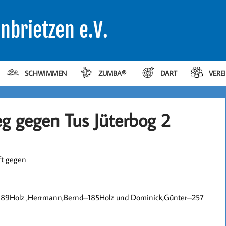
nbrietzen e.V.
SCHWIMMEN
ZUMBA®
DART
VERE
eg gegen Tus Jüterbog 2
ft gegen
di–189Holz ,Herrmann,Bernd–185Holz und Dominick,Günter–257