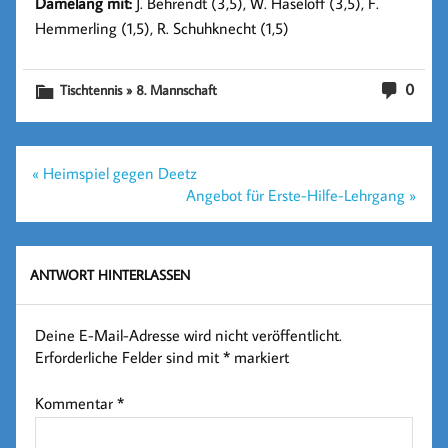
Damelang mit:
J. Behrendt (3,5), W. Haseloff (3,5), F.
Hemmerling (1,5), R. Schuhknecht (1,5)
0
Tischtennis » 8. Mannschaft
Beitragsnavigation
« Heimspiel gegen Deetz
Angebot für Erste-Hilfe-Lehrgang »
ANTWORT HINTERLASSEN
Deine E-Mail-Adresse wird nicht veröffentlicht.
Erforderliche Felder sind mit
*
markiert
Kommentar
*