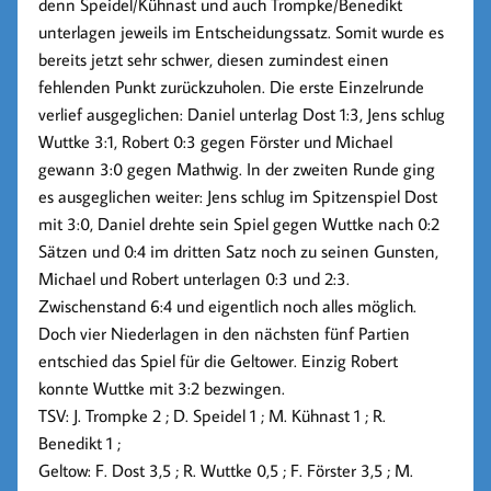
denn Speidel/Kühnast und auch Trompke/Benedikt
unterlagen jeweils im Entscheidungssatz. Somit wurde es
bereits jetzt sehr schwer, diesen zumindest einen
fehlenden Punkt zurückzuholen. Die erste Einzelrunde
verlief ausgeglichen: Daniel unterlag Dost 1:3, Jens schlug
Wuttke 3:1, Robert 0:3 gegen Förster und Michael
gewann 3:0 gegen Mathwig. In der zweiten Runde ging
es ausgeglichen weiter: Jens schlug im Spitzenspiel Dost
mit 3:0, Daniel drehte sein Spiel gegen Wuttke nach 0:2
Sätzen und 0:4 im dritten Satz noch zu seinen Gunsten,
Michael und Robert unterlagen 0:3 und 2:3.
Zwischenstand 6:4 und eigentlich noch alles möglich.
Doch vier Niederlagen in den nächsten fünf Partien
entschied das Spiel für die Geltower. Einzig Robert
konnte Wuttke mit 3:2 bezwingen.
TSV: J. Trompke 2 ; D. Speidel 1 ; M. Kühnast 1 ; R.
Benedikt 1 ;
Geltow: F. Dost 3,5 ; R. Wuttke 0,5 ; F. Förster 3,5 ; M.