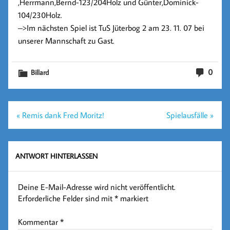
,Herrmann,Bernd-123/204Holz und Günter,Dominick-
104/230Holz.
–>
Im nächsten Spiel ist TuS Jüterbog 2 am 23. 11. 07 bei
unserer Mannschaft zu Gast.
0
Billard
Beitragsnavigation
« Remis dank Fred Moritz!
Spielausfälle »
ANTWORT HINTERLASSEN
Deine E-Mail-Adresse wird nicht veröffentlicht.
Erforderliche Felder sind mit
*
markiert
Kommentar
*