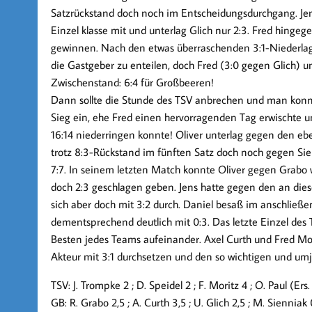
Satzrückstand doch noch im Entscheidungsdurchgang. Jens u
Einzel klasse mit und unterlag Glich nur 2:3. Fred hingeg
gewinnen. Nach den etwas überraschenden 3:1-Niederlag
die Gastgeber zu enteilen, doch Fred (3:0 gegen Glich) u
Zwischenstand: 6:4 für Großbeeren!
Dann sollte die Stunde des TSV anbrechen und man konnt
Sieg ein, ehe Fred einen hervorragenden Tag erwischte
16:14 niederringen konnte! Oliver unterlag gegen den eb
trotz 8:3-Rückstand im fünften Satz doch noch gegen Si
7:7. In seinem letzten Match konnte Oliver gegen Grabo 
doch 2:3 geschlagen geben. Jens hatte gegen den an dies
sich aber doch mit 3:2 durch. Daniel besaß im anschlie
dementsprechend deutlich mit 0:3. Das letzte Einzel des T
Besten jedes Teams aufeinander. Axel Curth und Fred Mor
Akteur mit 3:1 durchsetzen und den so wichtigen und umj
TSV: J. Trompke 2 ; D. Speidel 2 ; F. Moritz 4 ; O. Paul (Ers. 
GB: R. Grabo 2,5 ; A. Curth 3,5 ; U. Glich 2,5 ; M. Sienniak 