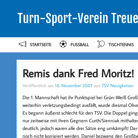
Turn-Sport-Verein Treue
STARTSEITE
FUSSBALL
TISCHTENNIS
Remis dank Fred Moritz!
Veröffentlich am
10. November 2007
von
TSV Neuigkeiten
Die 1. Mannschaft hat ihr Punktspiel bei Grün-Weiß Gro
weiterhin verletzungsbedingt ausfällt, wurde diesmal Ol
Es begann äußerst schlecht für den TSV. Die Doppel ging
nur zeitweise mit ihren Gegnern Curth/Sienniak mithalten
deutlich, jedoch waren alle drei Sätze eng umkämpft! De
noch nicht korrigiert werden. Daniel bezwang den Großb