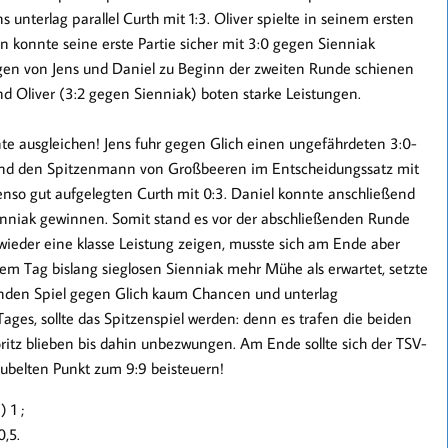
nterlag parallel Curth mit 1:3. Oliver spielte in seinem ersten
en konnte seine erste Partie sicher mit 3:0 gegen Sienniak
en von Jens und Daniel zu Beginn der zweiten Runde schienen
nd Oliver (3:2 gegen Sienniak) boten starke Leistungen.
e ausgleichen! Jens fuhr gegen Glich einen ungefährdeten 3:0-
 und den Spitzenmann von Großbeeren im Entscheidungssatz mit
enso gut aufgelegten Curth mit 0:3. Daniel konnte anschließend
enniak gewinnen. Somit stand es vor der abschließenden Runde
wieder eine klasse Leistung zeigen, musste sich am Ende aber
em Tag bislang sieglosen Sienniak mehr Mühe als erwartet, setzte
ßenden Spiel gegen Glich kaum Chancen und unterlag
ages, sollte das Spitzenspiel werden: denn es trafen die beiden
itz blieben bis dahin unbezwungen. Am Ende sollte sich der TSV-
ubelten Punkt zum 9:9 beisteuern!
) 1 ;
0,5.