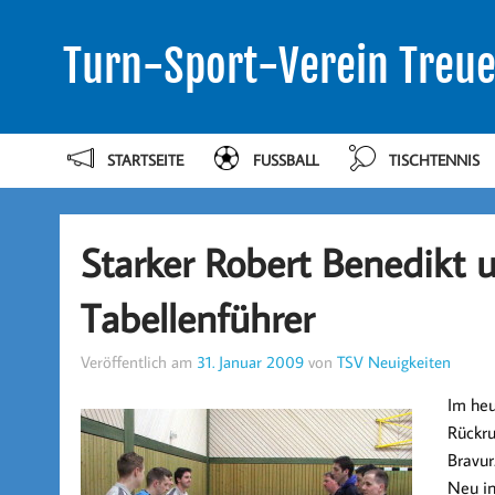
Turn-Sport-Verein Treue
STARTSEITE
FUSSBALL
TISCHTENNIS
Starker Robert Benedikt 
Tabellenführer
Veröffentlich am
31. Januar 2009
von
TSV Neuigkeiten
Im heu
Rückru
Bravur
Neu in