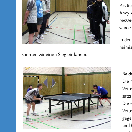
Positi
Andy V
besser
wurde 
In der
heimis
konnten wir einen Sieg einfahren.
Beid
Die n
Vette
satzr
Die 
Vette
gege
und 