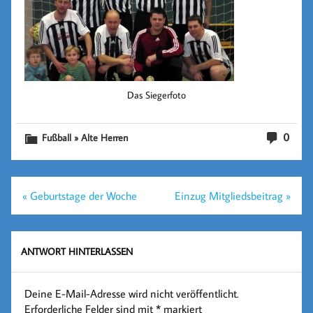
Das Siegerfoto
0
Fußball » Alte Herren
Beitragsnavigation
« Geburtstage der Woche
Einzug Mitgliedsbeitrag »
ANTWORT HINTERLASSEN
Deine E-Mail-Adresse wird nicht veröffentlicht.
Erforderliche Felder sind mit
*
markiert