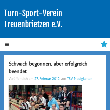
Turn-Sport-Verein
Treuenbrietzen e.V.
Schwach begonnen, aber erfolgreich
beendet
Veröffentlich am
27. Februar 2012
von
TSV Neuigkeiten