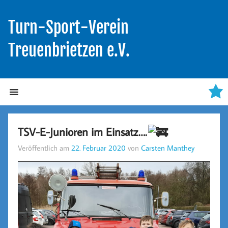
Turn-Sport-Verein
Treuenbrietzen e.V.
TSV-E-Junioren im Einsatz….
Veröffentlich am
22. Februar 2020
von
Carsten Manthey