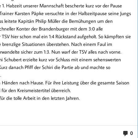
ene 1. Habzeit unserer Mannschaft bescherte kurz vor der Pause
Trainer Karsten Päpke versuchte in der Halbzeitpause seine Jungs
s leitete Kapitän Philip Müller die Bemühungen um den
schneller Konter der Brandenburger mit dem 3:0 alle
TSV hier schon mal ein 1:4 Rückstand aufgeholt. So kämpften sie
ge brenzlige Situationen überstehen. Nach einem Faul im
erwandelte sicher zum 1:3. Nun warf der TSV alles nach vorne.
 Schubert erzielte kurz vor Schluss mit einem sehenswerten
Kurz danach Pfiff der Schiri die Partie ab und machte so
.
n Händen nach Hause. Für ihre Leistung über die gesamte Saison
für den Kreismeistertitel überreich.
r die tolle Arbeit in den letzten Jahren.
0