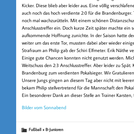
Kicker. Diese blieb aber leider aus. Eine völlig verschlaf
auch noch das hoch verdiente 2:0 für die Brandenburger. 
noch mal wachzurütteln. Mit einem schönen Distanzschus
Anschlusstreffer ein. Doch kurze Zeit später machte ein 
aufkommende Hoffnung zunichte. In der Saison hatte der 
weiter um das erste Tor, mussten dabei aber wieder eini
Strafraum an Philip gab der Schiri Elfmeter. Erik Näthe v
Einige gute Chancen konnten nicht genutzt werden. Michi
Weitschuss den 2:3 Anschlusstreffer. Aber leider zu Spät. 
Brandenburg zum verdienten Pokalsieger. Wir Gratulieren
Unsere Jungs gingen an diesem Tag aber nicht mit leere
bekam Philip stellvertretend für die Mannschaft den Pokal 
Ein besonderer Dank an dieser Stelle an Trainer Karsten, fü
Bilder vom Sonnabend
Fußball » B-Junioren