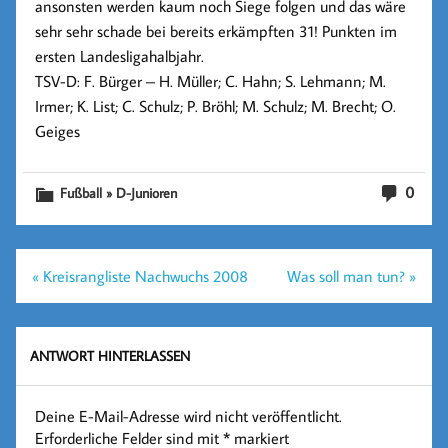
ansonsten werden kaum noch Siege folgen und das wäre
sehr sehr schade bei bereits erkämpften
31!
Punkten im
ersten Landesligahalbjahr.
TSV-D: F. Bürger – H. Müller; C. Hahn; S. Lehmann; M.
Irmer; K. List; C. Schulz; P. Bröhl;
M. Schulz
; M. Brecht; O.
Geiges
0
Fußball » D-Junioren
Beitragsnavigation
« Kreisrangliste Nachwuchs 2008
Was soll man tun? »
ANTWORT HINTERLASSEN
Deine E-Mail-Adresse wird nicht veröffentlicht.
Erforderliche Felder sind mit
*
markiert