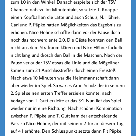
zum 1:0 in den Winkel. Danach erspielte sich der TSV
Chancen nahezu im Minutentakt, so setzte T. Knappe
einen Kopfball an die Latte und auch Schulz, N. Höhne,
Carl und P. Päpke hatten Möglichkeiten das Ergebnis zu
erhöhen.
Nico Höhne
schaffte dann vor der Pause doch
noch das hochverdiente 2:0. Die Gäste konnten den Ball
nicht aus dem Strafraum klären und Nico Höhne fackelte
nicht lang und drosch den Ball in die Maschen. Nach der
Pause verlor der TSV etwas die Linie und die Mögeliner
kamen zum 2:1 Anschlusstreffer durch einen Freistoß.
Nach etwa 10 Minuten war die Heimmannschaft dann
aber wieder im Spiel. So war es
Arne Schulz
der in seinem
2. Spiel seinen ersten Treffer erzielen konnte, nach
Vorlage von T. Gutt erzielte er das 3:1. Nun lief das Spiel
wieder nur in eine Richtung. Nach schöner Kombination
zwischen P. Päpke und T. Gutt kam der entscheidende
Pass zu
Nico Höhne
, der mit seinem 2 Tor an diesem Tag
auf 4:1 erhöhte. Den Schlusspunkt setzte dann
Pit Päpke
,