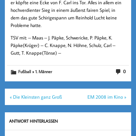
er köpfte eine Ecke von F. Carl ins Tor. Alles in allem ein
hochverdienter Sieg in einem äußerst fairen Spiel, in
dem das gute Schirigespann um Reinhold Lucht keine
Probleme hatte.
TSV mit: – Maas – J. Päpke, Schwericke, P. Päpke, K.
Päpke(Krüger) – C. Knappe, N. Höhne, Schulz, Carl –
Gutt, T. Knappe(Tönse) –
0
Fußball » 1. Männer
Beitragsnavigation
« Die Kleinsten ganz Groß
EM 2008 im Kino »
ANTWORT HINTERLASSEN