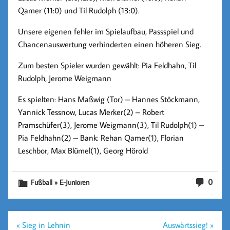
Qamer (11:0) und Til Rudolph (13:0).
Unsere eigenen fehler im Spielaufbau, Passspiel und
Chancenauswertung verhinderten einen höheren Sieg.
Zum besten Spieler wurden gewählt: Pia Feldhahn, Til
Rudolph, Jerome Weigmann
Es spielten:
Hans Maßwig (Tor) – Hannes Stöckmann,
Yannick Tessnow, Lucas Merker(2) – Robert
Pramschüfer(3), Jerome Weigmann(3), Til Rudolph(1) –
Pia Feldhahn(2) – Bank: Rehan Qamer(1), Florian
Leschbor, Max Blümel(1), Georg Hörold
0
Fußball » E-Junioren
Beitragsnavigation
« Sieg in Lehnin
Auswärtssieg! »