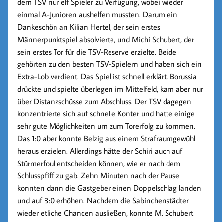
dem TSV nur elf Spieler zu Verfügung, wobei wieder
einmal A-Junioren aushelfen mussten. Darum ein
Dankeschön an
Kilian Hertel
, der sein erstes
Männerpunktspiel absolvierte, und
Michi Schubert
, der
sein erstes Tor für die TSV-Reserve erzielte. Beide
gehörten zu den besten TSV-Spielern und haben sich ein
Extra-Lob verdient. Das Spiel ist schnell erklärt, Borussia
drückte und spielte überlegen im Mittelfeld, kam aber nur
über Distanzschüsse zum Abschluss. Der TSV dagegen
konzentrierte sich auf schnelle Konter und hatte einige
sehr gute Möglichkeiten um zum Torerfolg zu kommen.
Das 1:0 aber konnte Belzig aus einem Strafraumgewühl
heraus erzielen. Allerdings hätte der Schiri auch auf
Stürmerfoul entscheiden können, wie er nach dem
Schlusspfiff zu gab. Zehn Minuten nach der Pause
konnten dann die Gastgeber einen Doppelschlag landen
und auf 3:0 erhöhen. Nachdem die Sabinchenstädter
wieder etliche Chancen ausließen, konnte M. Schubert