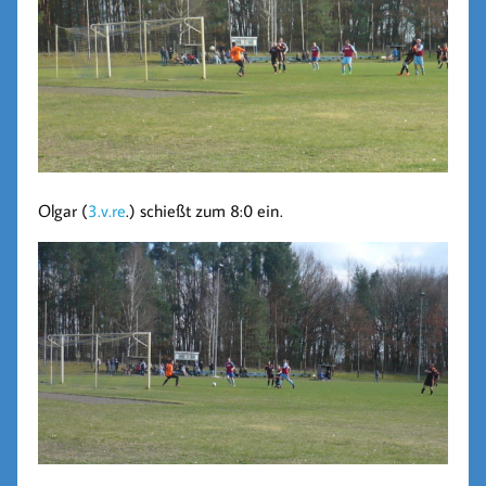
Olgar (
3.v.re
.) schießt zum 8:0 ein.