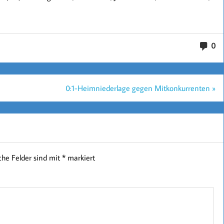
0
0:1-Heimniederlage gegen Mitkonkurrenten »
iche Felder sind mit
*
markiert