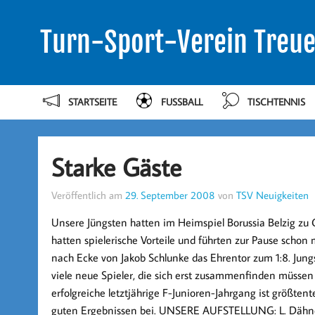
Turn-Sport-Verein Treue
STARTSEITE
FUSSBALL
TISCHTENNIS
Starke Gäste
Veröffentlich am
29. September 2008
von
TSV Neuigkeiten
Unsere Jüngsten hatten im Heimspiel Borussia Belzig zu 
hatten spielerische Vorteile und führten zur Pause schon 
nach Ecke von Jakob Schlunke das Ehrentor zum 1:8. Jun
viele neue Spieler, die sich erst zusammenfinden müsse
erfolgreiche letztjährige F-Junioren-Jahrgang ist größten
guten Ergebnissen bei. UNSERE AUFSTELLUNG: L. Dähne (T