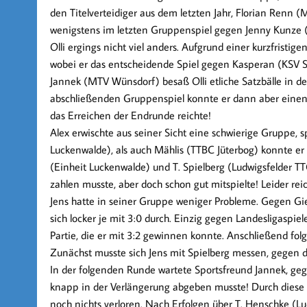
den Titelverteidiger aus dem letzten Jahr, Florian Renn 
wenigstens im letzten Gruppenspiel gegen Jenny Kunze 
Olli
ergings nicht viel anders. Aufgrund einer kurzfristigen
wobei er das entscheidende Spiel gegen Kasperan (KSV Sp
Jannek (MTV Wünsdorf) besaß Olli etliche Satzbälle in de
abschließenden Gruppenspiel konnte er dann aber einen 
das Erreichen der Endrunde reichte!
Alex
erwischte aus seiner Sicht eine schwierige Gruppe, s
Luckenwalde), als auch Mählis (TTBC Jüterbog) konnte er s
(Einheit Luckenwalde) und T. Spielberg (Ludwigsfelder TT
zahlen musste, aber doch schon gut mitspielte! Leider rei
Jens
hatte in seiner Gruppe weniger Probleme. Gegen Giers
sich locker je mit 3:0 durch. Einzig gegen Landesligaspi
Partie, die er mit 3:2 gewinnen konnte. Anschließend fol
Zunächst musste sich Jens mit Spielberg messen, gegen
In der folgenden Runde wartete Sportsfreund Jannek, gege
knapp in der Verlängerung abgeben musste! Durch diese Ni
noch nichts verloren. Nach Erfolgen über T. Henschke (L