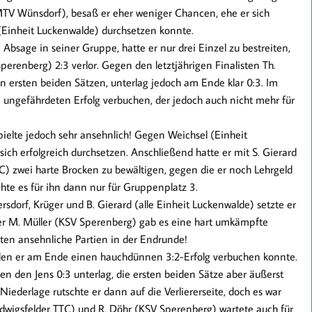
(MTV Wünsdorf), besaß er eher weniger Chancen, ehe er sich
(Einheit Luckenwalde) durchsetzen konnte.
 Absage in seiner Gruppe, hatte er nur drei Einzel zu bestreiten,
erenberg) 2:3 verlor. Gegen den letztjährigen Finalisten Th.
n ersten beiden Sätzen, unterlag jedoch am Ende klar 0:3. Im
ungefährdeten Erfolg verbuchen, der jedoch auch nicht mehr für
pielte jedoch sehr ansehnlich! Gegen Weichsel (Einheit
ich erfolgreich durchsetzen. Anschließend hatte er mit S. Gierard
C) zwei harte Brocken zu bewältigen, gegen die er noch Lehrgeld
chte es für ihn dann nur für Gruppenplatz 3.
dorf, Krüger und B. Gierard (alle Einheit Luckenwalde) setzte er
eler M. Müller (KSV Sperenberg) gab es eine hart umkämpfte
gten ansehnliche Partien in der Endrunde!
 den er am Ende einen hauchdünnen 3:2-Erfolg verbuchen konnte.
n den Jens 0:3 unterlag, die ersten beiden Sätze aber äußerst
ederlage rutschte er dann auf die Verliererseite, doch es war
udwigsfelder TTC) und R. Döhr (KSV Sperenberg) wartete auch für