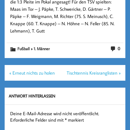
die 1:3 Pleite im Pokal angesagt! Für den TSV spielten:
Maas im Tor – J. Päpke, T. Schwericke, D. Gärtner – P.
Päpke – F. Weigmann, M. Richter (75. S. Meinusch), C.
Knappe (60. T. Knappe) – N. Höhne – N. Feller (85. N.
Lehmann), T. Gutt
0
Fußball » 1. Männer
Beitragsnavigation
« Erneut nichts zu holen
Tischtennis Kreisranglisten »
ANTWORT HINTERLASSEN
Deine E-Mail-Adresse wird nicht veröffentlicht.
Erforderliche Felder sind mit
*
markiert