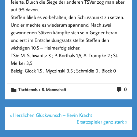
feierte. Durch die Siege der anderen TSVer zog man aber
auf 9:5 davon.
Steffen
blieb es vorbehalten, den Schlusspunkt zu setzen.
Und er machte es wiederum spannend. Nach zwei
gewonnenen Sätzen kämpfte sich sein Gegner heran
und erst im Entscheidungssatz stellte
Steffen
den
wichtigen 10:5 – Heimerfolg sicher.
TSV: M. Schwanitz 3 ; P. Korthals 1,5; A. Trompke 2 ; St.
Merker 3,5
Belzig: Glock 1,5 ; Myczinski 3,5 ; Schmidle 0 ; Block 0
0
Tischtennis » 6. Mannschaft
Beitragsnavigation
« Herzlichen Glückwunsch – Kevin Kracht
Ersatzspieler ganz stark »