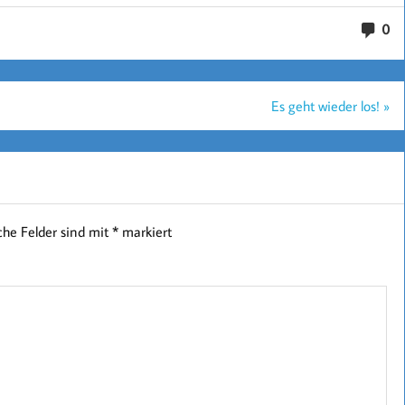
0
Es geht wieder los! »
iche Felder sind mit
*
markiert