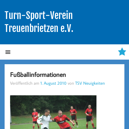
Turn-Sport-Verein
Treuenbrietzen e.V.
Fußballinformationen
Veröffentlich am
1. August 2010
von
TSV Neuigkeiten