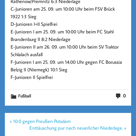
Rathenow/Premnitz
6:3 Niederlage
C-Junioren am 25. 09. um 10:00 Uhr beim FSV Brück
1922
1:3 Sieg
D-Junioren I+II
Spielfrei
E-Junioren I am 25. 09. um 10:00 Uhr beim FC Stahl
Brandenburg II
8:2 Niederlage
E-Junioren II am 26. 09. um 10:00 Uhr beim SV Traktor
Schlalach
ausfall
F-Junioren I am 25. 09. um 14:00 Uhr gegen FC Borussia
Belzig II (Niemegk)
10:1 Sieg
F-Junioren II
Spielfrei
0
Fußball
Beitragsnavigation
« 10:0 gegen Preußen Potsdam
Enttäuschung pur nach neuerlicher Niederlage. »