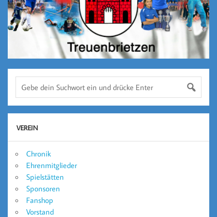
VEREIN
Chronik
Ehrenmitglieder
Spielstätten
Sponsoren
Fanshop
Vorstand