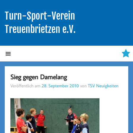
Turn-Sport-Verein
Treuenbrietzen e.V.
Sieg gegen Damelang
Veröffentlich am
28. September 2010
von
TSV Neuigkeiten