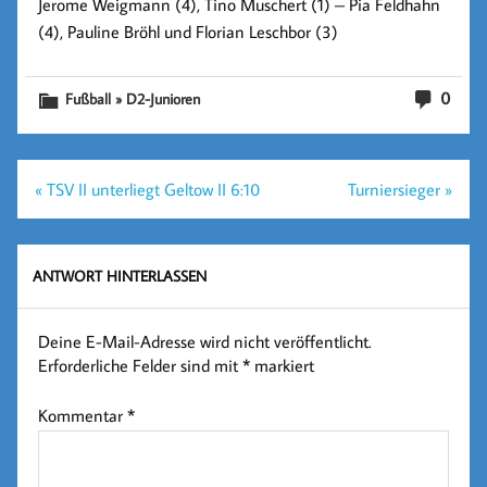
Jerome Weigmann (4), Tino Muschert (1) – Pia Feldhahn
(4), Pauline Bröhl und Florian Leschbor (3)
0
Fußball » D2-Junioren
Beitragsnavigation
« TSV II unterliegt Geltow II 6:10
Turniersieger »
ANTWORT HINTERLASSEN
Deine E-Mail-Adresse wird nicht veröffentlicht.
Erforderliche Felder sind mit
*
markiert
Kommentar
*