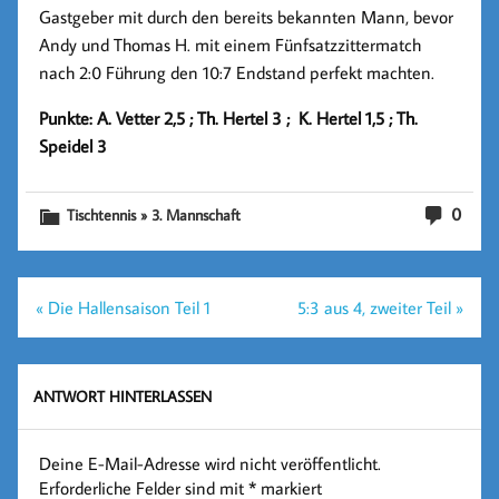
Gastgeber mit durch den bereits bekannten Mann, bevor
Andy und Thomas H. mit einem Fünfsatzzittermatch
nach 2:0 Führung den 10:7 Endstand perfekt machten.
Punkte: A. Vetter 2,5 ; Th. Hertel 3 ; K. Hertel 1,5 ; Th.
Speidel 3
0
Tischtennis » 3. Mannschaft
Beitragsnavigation
« Die Hallensaison Teil 1
5:3 aus 4, zweiter Teil »
ANTWORT HINTERLASSEN
Deine E-Mail-Adresse wird nicht veröffentlicht.
Erforderliche Felder sind mit
*
markiert