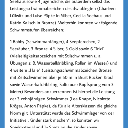
Seehaus sowie 4 Jugendliche, die außerdem selbst das
Leistungsschwimmabzeichen des dsv ablegten (Charleen
Lüllwitz und Luise Päpke in Silber, Cecilia Seehaus und
Katrin Kalisch in Bronze). Weiterhin konnten wir folgende
Schwimmstufen überreichen:
1 Bobby (Schwimmanfänger), 4 Seepferdchen, 2
Seeräuber, 3 Bronze, 4 Silber, 3 Gold sowie 6 "Trixi"
(Vielseitigkeitsabzeichen mit Stilschwimmen u. a.
Übungen z. B. Wasserballdribbling, Rollen im Wasser) und
4 weitere „Haie“ (Leistungsschwimmabzeichen Bronze
mit Zeitschwimmen über je 50 m in Brust Rücken Kraul
sowie Wasserballdribbling, Salto oder Kopfsprung vom 3
Meter) Besonders anzuerkennen ist hierbei die Leistung
der 3 zehnjährigen Schwimmer (Lea Knape, Nicolette
Kröger, Anton Päpke), da für alle Altersklassen die gleiche
Norm gilt. Unterstützt wurde das Schwimmlager von der
Initiative „Kinder stark machen“, so konnten wir
Spielmaterial und T- Shirts an die Kinder sowie