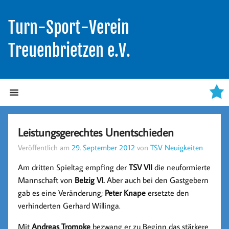
Turn-Sport-Verein
Treuenbrietzen e.V.
Leistungsgerechtes Unentschieden
Veröffentlich am
29. September 2012
von
TSV Neuigkeiten
Am dritten Spieltag empfing der
TSV VII
die neuformierte
Mannschaft von
Belzig VI.
Aber auch bei den Gastgebern
gab es eine Veränderung;
Peter Knape
ersetzte den
verhinderten Gerhard Willinga.
Mit
Andreas Trompke
bezwang er zu Beginn das stärkere