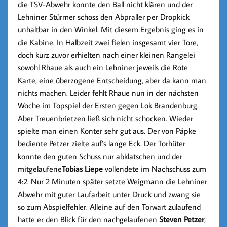
die TSV-Abwehr konnte den Ball nicht klären und der
Lehniner Stürmer schoss den Abpraller per Dropkick
unhaltbar in den Winkel. Mit diesem Ergebnis ging es in
die Kabine. In Halbzeit zwei fielen insgesamt vier Tore,
doch kurz zuvor erhielten nach einer kleinen Rangelei
sowohl Rhaue als auch ein Lehniner jeweils die Rote
Karte, eine überzogene Entscheidung, aber da kann man
nichts machen. Leider fehlt Rhaue nun in der nächsten
Woche im Topspiel der Ersten gegen Lok Brandenburg.
Aber Treuenbrietzen ließ sich nicht schocken. Wieder
spielte man einen Konter sehr gut aus. Der von Päpke
bediente Petzer zielte auf’s lange Eck. Der Torhüter
konnte den guten Schuss nur abklatschen und der
mitgelaufene
Tobias Liepe
vollendete im Nachschuss zum
4:2. Nur 2 Minuten später setzte Weigmann die Lehniner
Abwehr mit guter Laufarbeit unter Druck und zwang sie
so zum Abspielfehler. Alleine auf den Torwart zulaufend
hatte er den Blick für den nachgelaufenen
Steven Petzer
,