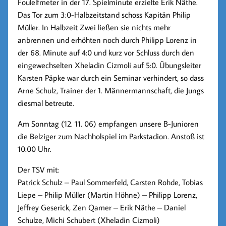
Foulelfmeter in der 17. Spielminute erzielte
Erik Näthe
.
Das Tor zum 3:0-Halbzeitstand schoss Kapitän
Philip
Müller
. In Halbzeit Zwei ließen sie nichts mehr
anbrennen und erhöhten noch durch
Philipp Lorenz
in
der 68. Minute auf 4:0 und kurz vor Schluss durch den
eingewechselten
Xheladin Cizmoli
auf 5:0. Übungsleiter
Karsten Päpke war durch ein Seminar verhindert, so dass
Arne Schulz
, Trainer der 1. Männermannschaft, die Jungs
diesmal betreute.
Am Sonntag (12. 11. 06) empfangen unsere B-Junioren
die Belziger zum Nachholspiel im Parkstadion. Anstoß ist
10:00 Uhr.
Der TSV mit:
Patrick Schulz – Paul Sommerfeld, Carsten Rohde, Tobias
Liepe – Philip Müller (Martin Höhne) – Philipp Lorenz,
Jeffrey Geserick, Zen Qamer – Erik Näthe – Daniel
Schulze, Michi Schubert (Xheladin Cizmoli)