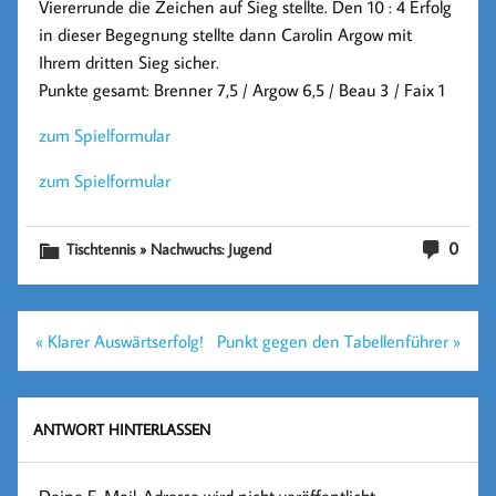
Viererrunde die Zeichen auf Sieg stellte. Den 10 : 4 Erfolg
in dieser Begegnung stellte dann Carolin Argow mit
Ihrem dritten Sieg sicher.
Punkte gesamt: Brenner 7,5 / Argow 6,5 / Beau 3 / Faix 1
zum Spielformular
zum Spielformular
0
Tischtennis » Nachwuchs: Jugend
Beitragsnavigation
« Klarer Auswärtserfolg!
Punkt gegen den Tabellenführer »
ANTWORT HINTERLASSEN
Deine E-Mail-Adresse wird nicht veröffentlicht.