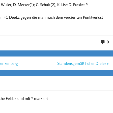
uller; D. Merker(1); C. Schulz(2); K. List; D. Fraske; P.
 FC Deetz, gegen die man nach dem verdienten Punktverlust
0
chenkenberg
Standensgemäß hoher Dreier »
iche Felder sind mit
*
markiert