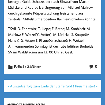
besorgte Guido Schulze, der nach Einwurf von Martin
Lüdicke und Kopfballverlängerung von Michael Mahlow
durch gekonnte Körpertäuschung freistehend aus
zentraler Mittelstürmerposition flach einschieben konnte.
TSVII: D. Fabrewitz; T. Liepe; F. Bothe; M. Knobloch;
M.
Mahlow
; F. Wetzel(C. Vetter); M. Lüdicke; S. Knape(M.
Hanck); S. Petzer; T. Rhaue(G. Schulze);
H. Wetzel
Am kommenden Sonntag ist der Tabelleführer Borheider
SV im Waldstadion um 13. 00 Uhr zu Gast.
0
Fußball » 2. Männer
Beitragsnavigation
« Auswärtserfolg zum Ende der Staffel Süd
! Kreismeister! »
ANTWORT HINTERLASSEN