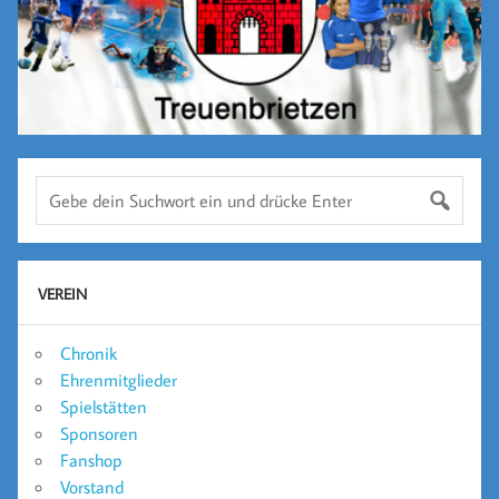
VEREIN
Chronik
Ehrenmitglieder
Spielstätten
Sponsoren
Fanshop
Vorstand