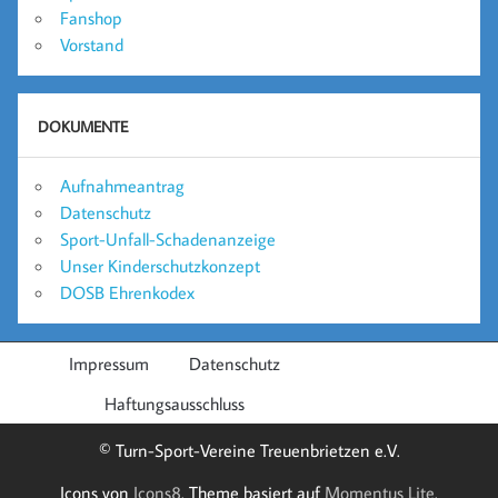
Fanshop
Vorstand
DOKUMENTE
Aufnahmeantrag
Datenschutz
Sport-Unfall-Schadenanzeige
Unser Kinderschutzkonzept
DOSB Ehrenkodex
Impressum
Datenschutz
Haftungsausschluss
© Turn-Sport-Vereine Treuenbrietzen e.V.
Icons von
Icons8
. Theme basiert auf
Momentus Lite
.