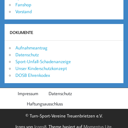
Fanshop
Vorstand
DOKUMENTE
Aufnahmeantrag
Datenschutz
Sport-Unfall-Schadenanzeige
Unser Kinderschutzkonzept
DOSB Ehrenkodex
Impressum
Datenschutz
Haftungsausschluss
© Turn-Sport-Vereine Treuenbrietzen e.V.
Icons von
Icons8
. Theme basiert auf
Momentus Lite
.