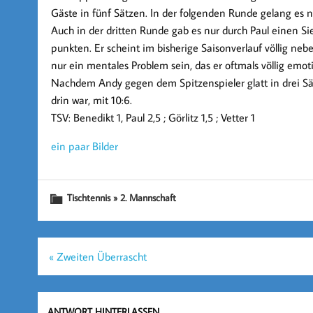
Gäste in fünf Sätzen. In der folgenden Runde gelang es n
Auch in der dritten Runde gab es nur durch Paul einen Si
punkten. Er scheint im bisherige Saisonverlauf völlig ne
nur ein mentales Problem sein, das er oftmals völlig emoti
Nachdem Andy gegen dem Spitzenspieler glatt in drei Sät
drin war, mit 10:6.
TSV: Benedikt 1, Paul 2,5 ; Görlitz 1,5 ; Vetter 1
ein paar Bilder
Tischtennis » 2. Mannschaft
Beitragsnavigation
« Zweiten Überrascht
ANTWORT HINTERLASSEN