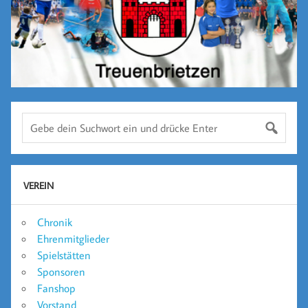
VEREIN
Chronik
Ehrenmitglieder
Spielstätten
Sponsoren
Fanshop
Vorstand