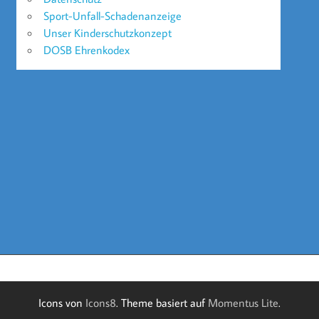
Sport-Unfall-Schadenanzeige
Unser Kinderschutzkonzept
DOSB Ehrenkodex
Icons von
Icons8
. Theme basiert auf
Momentus Lite
.