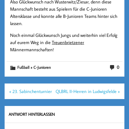
Also Glückwunsch nach Wusterwitz/Ziesar, denn diese
Mannschaft besteht aus Spielern für die C-Junioren
Altersklasse und konnte alle B-Junioren Teams hinter sich
lassen.
Noch einmal Glückwunsch Jungs und weiterhin viel Erfolg
auf eurem Weg in die
Treuenbrietzener
Männermannschaften!
0
Fußball » C-Junioren
Beitragsnavigation
« 23. Sabinchenturnier
QLBRL II-Herren in Ludwigsfelde »
ANTWORT HINTERLASSEN