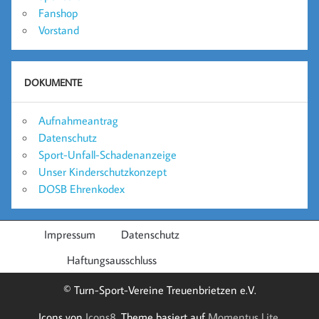
Fanshop
Vorstand
DOKUMENTE
Aufnahmeantrag
Datenschutz
Sport-Unfall-Schadenanzeige
Unser Kinderschutzkonzept
DOSB Ehrenkodex
Impressum
Datenschutz
Haftungsausschluss
© Turn-Sport-Vereine Treuenbrietzen e.V.
Icons von
Icons8
. Theme basiert auf
Momentus Lite
.