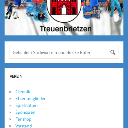
VEREIN
Chronik
Ehrenmitglieder
Spielstätten
Sponsoren
Fanshop
Vorstand