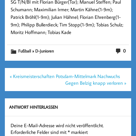
SG T/N/BI mit
Florian Bürger(Tor)
;
Manuel Steffen
; Paul
Schumann;
Maximilian Irmer
; Martin Kähne(1-9m);
Patrick Bröhl(1-9m); Julian Hähnel; Florian Ehrenberg(1-
9m); Philipp Bullerdieck; Tim Stopp(1-9m); Tobias Schulz;
Moritz Hoffmann
; Tobias Kade
0
Fußball » D-Junioren
Beitragsnavigation
« Kreismeisterschaften Potsdam-Mittelmark Nachwuchs
Gegen Belzig knapp verloren »
ANTWORT HINTERLASSEN
Deine E-Mail-Adresse wird nicht veröffentlicht.
Erforderliche Felder sind mit
*
markiert