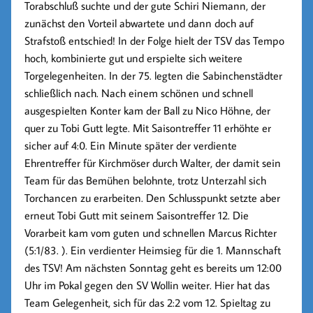
Torabschluß suchte und der gute Schiri Niemann, der
zunächst den Vorteil abwartete und dann doch auf
Strafstoß entschied! In der Folge hielt der TSV das Tempo
hoch, kombinierte gut und erspielte sich weitere
Torgelegenheiten. In der 75. legten die Sabinchenstädter
schließlich nach. Nach einem schönen und schnell
ausgespielten Konter kam der Ball zu Nico Höhne, der
quer zu Tobi Gutt legte. Mit Saisontreffer 11 erhöhte er
sicher auf 4:0. Ein Minute später der verdiente
Ehrentreffer für Kirchmöser durch Walter, der damit sein
Team für das Bemühen belohnte, trotz Unterzahl sich
Torchancen zu erarbeiten. Den Schlusspunkt setzte aber
erneut Tobi Gutt mit seinem Saisontreffer 12. Die
Vorarbeit kam vom guten und schnellen Marcus Richter
(5:1/83. ). Ein verdienter Heimsieg für die 1. Mannschaft
des TSV! Am nächsten Sonntag geht es bereits um 12:00
Uhr im Pokal gegen den SV Wollin weiter. Hier hat das
Team Gelegenheit, sich für das 2:2 vom 12. Spieltag zu