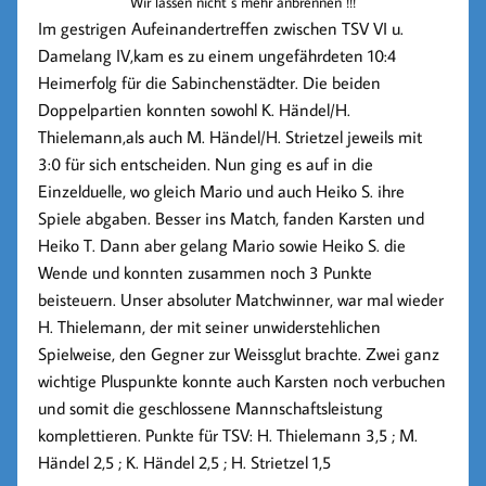
Wir lassen nicht´s mehr anbrennen !!!
Im gestrigen Aufeinandertreffen zwischen
TSV VI u.
Damelang IV
,kam es zu einem ungefährdeten
10:4
Heimerfolg
für die Sabinchenstädter. Die beiden
Doppelpartien konnten sowohl
K. Händel/H.
Thielemann
,als auch
M. Händel/H. Strietzel
jeweils mit
3:0 für sich entscheiden. Nun ging es auf in die
Einzelduelle, wo gleich Mario und auch Heiko S. ihre
Spiele abgaben. Besser ins Match, fanden Karsten und
Heiko T. Dann aber gelang Mario sowie Heiko S. die
Wende und konnten zusammen noch 3 Punkte
beisteuern. Unser absoluter Matchwinner, war mal wieder
H. Thielemann
, der mit seiner unwiderstehlichen
Spielweise, den Gegner zur Weissglut brachte. Zwei ganz
wichtige Pluspunkte konnte auch Karsten noch verbuchen
und somit die
geschlossene Mannschaftsleistung
komplettieren.
Punkte für TSV:
H. Thielemann 3,5 ; M.
Händel 2,5 ; K. Händel 2,5 ; H. Strietzel 1,5