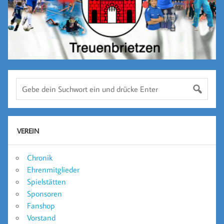
VEREIN
Chronik
Ehrenmitglieder
Spielstätten
Sponsoren
Fanshop
Vorstand