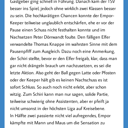
Gastgeber ging schnell in Führung. Danach kam der TSV
besser ins Spiel, jedoch ohne wirklich zwei Klassen besser
zu sein. Die hochkarätigen Chancen konnte der Empor-
Keeper teilweise unglaublich entschärfen, ehe er vor der
Pause einen Schuss nicht festhalten konnte und im
Nachsetzen Peter Dörrwandt foulte. Den fälligen Elfer
verwandelte
Thomas Knappe
im wahrsten Sinne mit dem
Pausenpfiff zum Ausgleich. Dazu noch eine Anmerkung,
der Schiri stellte, bevor er den Elfer freigab, klar, dass man
gar nicht drängeln brauch um nachzusetzen, es sei die
letzte Aktion. Also geht der Ball gegen Latte oder Pfosten
oder der Keeper hält gib es keinen Nachschuss es ist
sofort Schluss. So auch noch nicht erlebt, aber schon
witzig. Zum Schiri kann man nur sagen, solide Partie,
teilweise schwierig ohne Assistenten, aber er pfeift ja
nicht umsonst in der höchsten Liga auf Kreisebene.
In Hälfte zwei passierte nicht viel aufregendes, Empor
kämpfte mit Mann und Maus um die Sensation zu