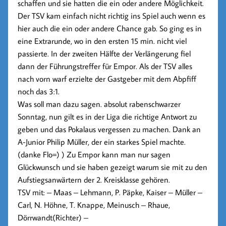
schaffen und sie hatten die ein oder andere Möglichkeit.
Der TSV kam einfach nicht richtig ins Spiel auch wenn es
hier auch die ein oder andere Chance gab. So ging es in
eine Extrarunde, wo in den ersten 15 min. nicht viel
passierte. In der zweiten Hälfte der Verlängerung fiel
dann der Führungstreffer für Empor. Als der TSV alles
nach vorn warf erzielte der Gastgeber mit dem Abpfiff
noch das 3:1.
Was soll man dazu sagen. absolut rabenschwarzer
Sonntag, nun gilt es in der Liga die richtige Antwort zu
geben und das Pokalaus vergessen zu machen. Dank an
A-Junior Philip Müller, der ein starkes Spiel machte.
(danke Flo=) ) Zu Empor kann man nur sagen
Glückwunsch und sie haben gezeigt warum sie mit zu den
Aufstiegsanwärtern der 2. Kreisklasse gehören.
TSV mit: – Maas – Lehmann, P. Päpke, Kaiser – Müller –
Carl, N. Höhne, T. Knappe, Meinusch – Rhaue,
Dörrwandt(Richter) –