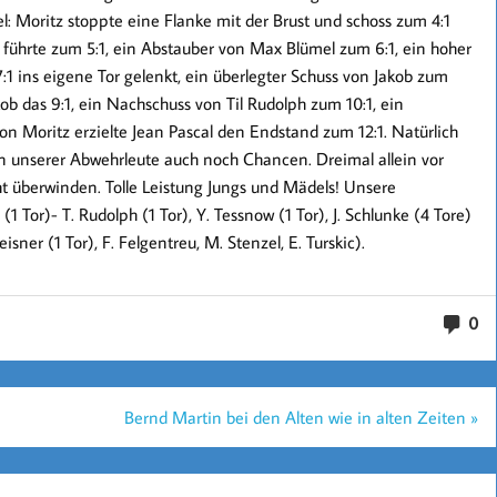
iel: Moritz stoppte eine Flanke mit der Brust und schoss zum 4:1
b führte zum 5:1, ein Abstauber von Max Blümel zum 6:1, ein hoher
 ins eigene Tor gelenkt, ein überlegter Schuss von Jakob zum
ob das 9:1, ein Nachschuss von Til Rudolph zum 10:1, ein
n Moritz erzielte Jean Pascal den Endstand zum 12:1. Natürlich
n unserer Abwehrleute auch noch Chancen. Dreimal allein vor
ht überwinden. Tolle Leistung Jungs und Mädels! Unsere
Tor)- T. Rudolph (1 Tor), Y. Tessnow (1 Tor), J. Schlunke (4 Tore)
eisner (1 Tor), F. Felgentreu, M. Stenzel, E. Turskic).
0
Bernd Martin bei den Alten wie in alten Zeiten »