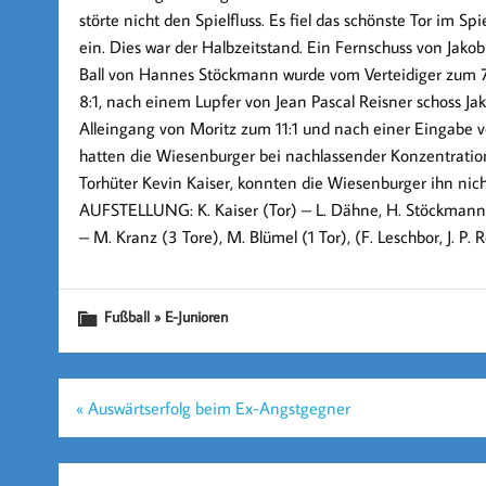
störte nicht den Spielfluss. Es fiel das schönste Tor im Sp
ein. Dies war der Halbzeitstand. Ein Fernschuss von Jako
Ball von Hannes Stöckmann wurde vom Verteidiger zum 7:1
8:1, nach einem Lupfer von Jean Pascal Reisner schoss Jak
Alleingang von Moritz zum 11:1 und nach einer Eingabe vo
hatten die Wiesenburger bei nachlassender Konzentratio
Torhüter Kevin Kaiser, konnten die Wiesenburger ihn nic
AUFSTELLUNG: K. Kaiser (Tor) – L. Dähne, H. Stöckmann (1 
– M. Kranz (3 Tore), M. Blümel (1 Tor), (F. Leschbor, J. P. R
Fußball » E-Junioren
Beitragsnavigation
« Auswärtserfolg beim Ex-Angstgegner