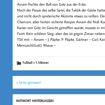
Avram
fischte den Ball von Golz aus der Ecke.
Nach der Pasue das selbe Spiel, die Taktik der Gäste hatt
und nicht durch spielerische Akzente etwas zu reißen. D
Chancen, aber hinten sicherte Keeper Avram
die Null
. K
Kaiser von Golz im Gesicht getroffen wurde, musste er mi
Fazit: Kein schöner Sieg, aber das ist gegen Ziesar neben
TSV mit: – Avram – J. Päpke, P. Päpke, Gärtner – Carl, 
Meinusch(Gutt), Rhaue –
Fußball » 1. Männer
Beitragsnavigation
« Serie gerissen!
ANTWORT HINTERLASSEN