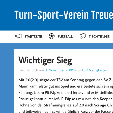
Turn-Sport-Verein Treue
STARTSEITE
FUSSBALL
TISCHTENNIS
Wichtiger Sieg
Veröffentlich am
3. November 2009
von
TSV Neuigkeiten
Mit
2:0(2:0)
siegte der TSV am Sonntag gegen den SV Zie
Mann kam relativ gut ins Spiel und erarbeitete sich ein 
Führung. Libero
Pit Päpke
marschierte vond er Mittellinie,
Rhaue gekonnt durchließ. P. Päpke umkurvte den Keeper 
Höhne
von der Strafraumgrenze auf
2:0
nach Vorlage Ch.
und teilsweise nach Ecken gefährlich. Kurz vor der Pause 