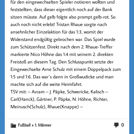
für den eingewechselten Spieler notieren wollten und
feststellten, dass dieser eigentlich noch auf der Bank
sitzen müsste. Auf gelb folgte also prompt gelb-rot. So
auch noch nicht erlebt!
Tristan Rhaue
sorgte nach
ansehnlicher Einzelaktion für das
1:3
, womit der
Widerstand endgültig gebrochen war. Das Spiel wurde
zum Schützenfest. Direkt nach dem 2. Rhaue-Treffer
markierte
Nico Höhne
das
1:4
mit seinem 2. direkten
Freistoß an diesem Tag. Den Schlusspunkt setzte der
Eingewechselte
Arne Schulz
mit einem Doppelpack zum
1:5 und 1:6
. Das war´s dann in Großwudicke und man
machte sich auf die weite Heimfahrt.
TSV mit: – Avram – J. Päpke, Schwericke, Kalisch –
Carl(Hanck), Gärtner, P. Päpke, N. Höhne, Richter,
Meinusch(Schulz), Rhaue(Knappe) –
0
Fußball » 1. Männer