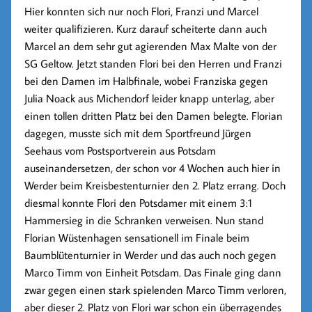
Hier konnten sich nur noch
Flori, Franzi
und
Marcel
weiter qualifizieren. Kurz darauf scheiterte dann auch
Marcel
an dem sehr gut agierenden
Max Malte
von der
SG Geltow. Jetzt standen
Flori
bei den Herren und
Franzi
bei den Damen im Halbfinale, wobei
Franziska
gegen
Julia Noack
aus Michendorf leider knapp unterlag, aber
einen tollen dritten Platz bei den Damen belegte.
Florian
dagegen, musste sich mit dem Sportfreund
Jürgen
Seehaus
vom Postsportverein aus Potsdam
auseinandersetzen, der schon vor 4 Wochen auch hier in
Werder beim Kreisbestenturnier den 2. Platz errang. Doch
diesmal konnte
Flori
den Potsdamer mit einem
3:1
Hammersieg
in die Schranken verweisen. Nun stand
Florian Wüstenhagen
sensationell im Finale beim
Baumblütenturnier in Werder und das auch noch gegen
Marco Timm
von Einheit Potsdam. Das Finale ging dann
zwar gegen einen stark spielenden
Marco Timm
verloren,
aber dieser 2. Platz von
Flori
war schon ein überragendes