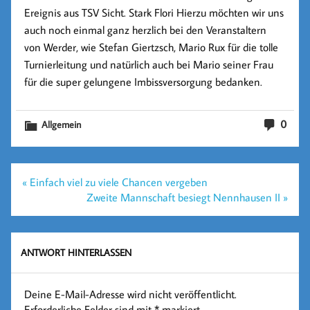
Ereignis aus TSV Sicht.
Stark Flori
Hierzu möchten wir uns
auch noch einmal ganz herzlich bei den Veranstaltern
von Werder, wie
Stefan Giertzsch, Mario Rux
für die tolle
Turnierleitung und natürlich auch bei
Mario seiner Frau
für die super gelungene Imbissversorgung bedanken.
0
Allgemein
Beitragsnavigation
« Einfach viel zu viele Chancen vergeben
Zweite Mannschaft besiegt Nennhausen II »
ANTWORT HINTERLASSEN
Deine E-Mail-Adresse wird nicht veröffentlicht.
Erforderliche Felder sind mit
*
markiert