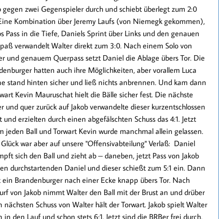
b
gegen zwei Gegenspieler durch und schiebt überlegt zum
2:0
 Eine Kombination über Jeremy Laufs (von Niemegk gekommen),
s Pass in die Tiefe, Daniels Sprint über Links und den genauen
paß verwandelt
Walter
direkt zum
3:0
. Nach einem Solo von
er und genauem Querpass setzt Daniel die Ablage übers Tor. Die
denburger hatten auch ihre Möglichkeiten, aber vorallem Luca
e stand hinten sicher und ließ nichts anbrennen. Und kam dann
art Kevin Mauruschat hielt die Bälle sicher fest. Die nächste
r und quer zurück auf
Jakob
verwandelte dieser kurzentschlossen
t und erzielten durch einen abgefälschten Schuss das
4:1
. Jetzt
um jeden Ball und Torwart Kevin wurde manchmal allein gelassen.
Glück war aber auf unsere "Offensivabteilung" Verlaß: Daniel
pft sich den Ball und zieht ab – daneben, jetzt Pass von Jakob
den durchstartenden
Daniel
und dieser schießt zum
5:1
ein. Dann
t ein Brandenburger nach einer Ecke knapp übers Tor. Nach
urf von Jakob nimmt Walter den Ball mit der Brust an und drüber
 nächsten Schuss von Walter hält der Torwart. Jakob spielt
Walter
n in den Lauf und schon stets
6:1
. Jetzt sind die BRBer frei durch,