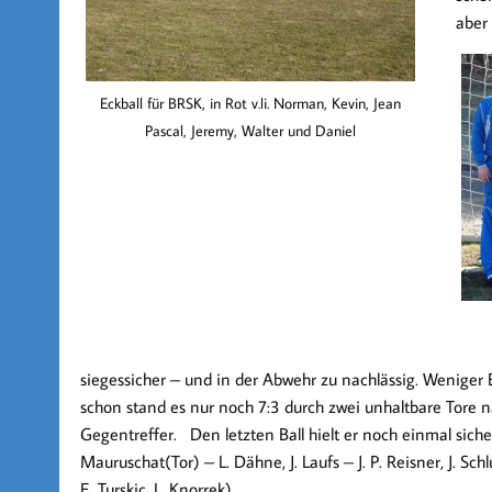
aber
Eckball für BRSK, in Rot v.li. Norman, Kevin, Jean
Pascal, Jeremy, Walter und Daniel
siegessicher – und in der Abwehr zu nachlässig. Weniger
schon stand es nur noch
7:3
durch zwei unhaltbare Tore 
Gegentreffer. Den letzten Ball hielt er noch einmal si
Mauruschat(Tor) – L. Dähne, J. Laufs – J. P. Reisner, J. Sc
E. Turskic, L. Knorrek).