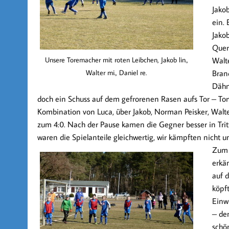
Jako
ein.
Jakob
Quer
Unsere Toremacher mit roten Leibchen, Jakob lin.,
Walt
Walter mi., Daniel re.
Bran
Dähn
doch ein Schuss auf dem gefrorenen Rasen aufs Tor – Torw
Kombination von Luca, über Jakob, Norman Peisker, Walte
zum
4:0
. Nach der Pause kamen die Gegner besser in Trit
waren die Spielanteile gleichwertig, wir kämpften nicht 
Zum 
erkäm
auf 
köpf
Einw
– den
schö