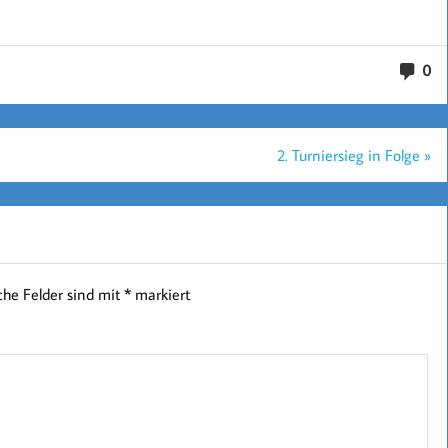
0
2. Turniersieg in Folge »
iche Felder sind mit
*
markiert