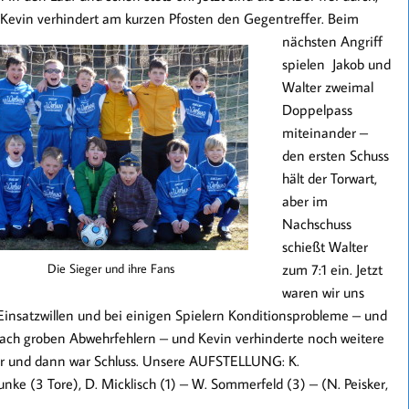
 Kevin verhindert am kurzen Pfosten den Gegentreffer.
Beim
nächsten Angriff
spielen Jakob und
Walter zweimal
Doppelpass
miteinander –
den ersten Schuss
hält der Torwart,
aber im
Nachschuss
schießt
Walter
Die Sieger und ihre Fans
zum
7:1
ein. Jetzt
waren wir uns
 Einsatzwillen und bei einigen Spielern Konditionsprobleme – und
nach groben Abwehrfehlern – und Kevin verhinderte noch weitere
cher und dann war Schluss. Unsere AUFSTELLUNG: K.
hlunke (3 Tore), D. Micklisch (1) – W. Sommerfeld (3) – (N. Peisker,