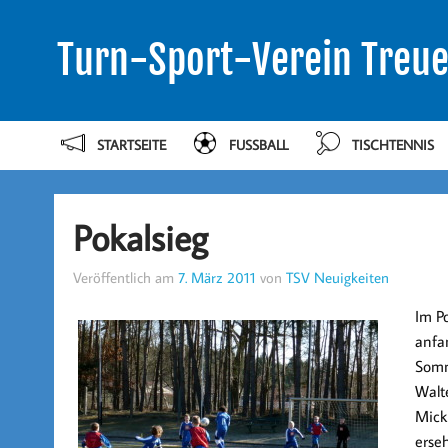
Turn-Sport-Verein Treue
STARTSEITE
FUSSBALL
TISCHTENNIS
Pokalsieg
Veröffentlich am
7. März 2011
von
TSV Neuigkeiten
Im P
anfan
Somm
Walt
Mickl
erse